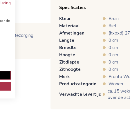
laring
Specificaties
Kleur
Bruin
oor de
Materiaal
Riet
Afmetingen
(hxbxd) 2
e
Bezorging
Lengte
0 cm
Breedte
0 cm
Hoogte
0 cm
Zitdiepte
0 cm
Zithoogte
0 cm
Merk
Pronto W
Productcategorie
Wonen
ca. 15 weke
Verwachte levertijd
over de act