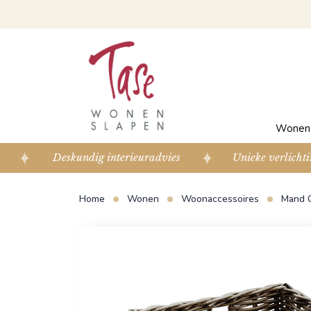
Wone
Deskundig interieuradvies
Unieke verlichti
Home
Wonen
Woonaccessoires
Mand C