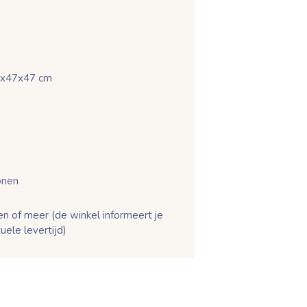
7x47x47 cm
onen
n of meer (de winkel informeert je
uele levertijd)