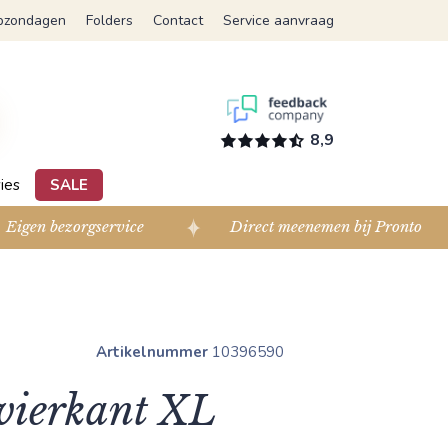
pzondagen
Folders
Contact
Service aanvraag
8,9
ies
SALE
Eigen bezorgservice
Direct meenemen bij Pronto
Artikelnummer
10396590
 vierkant XL