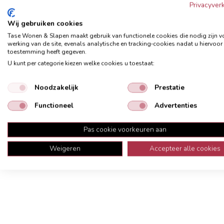
Privacyverk
Wij gebruiken cookies
Tase Wonen & Slapen maakt gebruik van functionele cookies die nodig zijn v
werking van de site, evenals analytische en tracking‑cookies nadat u hiervoor
toestemming heeft gegeven.
Omschrijving
Onderhoud
Garanti
U kunt per categorie kiezen welke cookies u toestaat:
Mand Cestelli vierkant XL bruin
Noodzakelijk
Prestatie
Functioneel
Advertenties
Pas cookie voorkeuren aan
Weigeren
Accepteer alle cookies