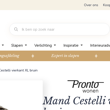
Over ons
Koo
n
Slapen
Verlichting
Inspiratie
Interieuradv
ngsafdeling
Expert in slapen
estelli vierkant XL bruin
Mand Cestelli