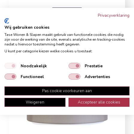
Bekijk nu
Plafondlamp Rod
Plafondlampen