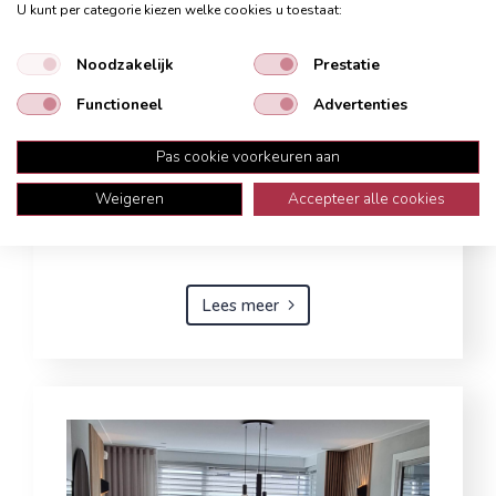
U kunt per categorie kiezen welke cookies u toestaat:
Noodzakelijk
Prestatie
Functioneel
Advertenties
Pas cookie voorkeuren aan
Tijdloos
Weigeren
Accepteer alle cookies
18 sep 2025
Lees meer