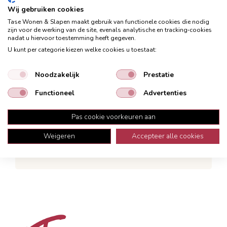
Wij gebruiken cookies
Tase Wonen & Slapen maakt gebruik van functionele cookies die nodig
zijn voor de werking van de site, evenals analytische en tracking‑cookies
nadat u hiervoor toestemming heeft gegeven.
U kunt per categorie kiezen welke cookies u toestaat:
Blijf op de hoogte van woontrends,
kortingen en acties!
Noodzakelijk
Prestatie
Schrijf je in voor onze nieuwsbrief en ontvang
Functioneel
Advertenties
exclusieve inspiratie, stylingtips en de beste
aanbiedingen direct in je inbox.
Pas cookie voorkeuren aan
Weigeren
Accepteer alle cookies
Aanmelden