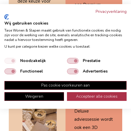
deze keuze voor
een Premium
de juiste maat
Privacyverklaring
adviessessie
meubels een stuk
nemen jullie samen
Wij gebruiken cookies
makkelijker. Samen
jullie wensen door
Tase Wonen & Slapen maakt gebruik van functionele cookies die nodig
stellen jullie het
zijn voor de werking van de site, evenals analytische en tracking‑cookies
en geeft Monique
nadat u hiervoor toestemming heeft gegeven.
ideale
advies over de
U kunt per categorie kiezen welke cookies u toestaat:
interieurplaatje
meubels en
samen.
Noodzakelijk
Prestatie
materialen die hier
bij passen. Ook
Functioneel
Advertenties
Maak een
maakt zij een 2D-
afspraak
Pas cookie voorkeuren aan
schets van de
ruimte die ingericht
Weigeren
Accepteer alle cookies
kan worden. In een
Deluxe
adviessessie wordt
ook een 3D