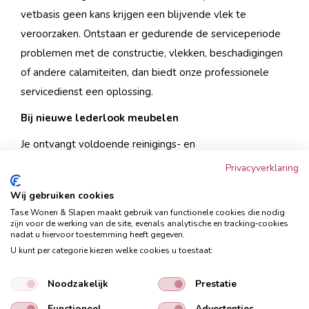
vetbasis geen kans krijgen een blijvende vlek te
veroorzaken. Ontstaan er gedurende de serviceperiode
problemen met de constructie, vlekken, beschadigingen
of andere calamiteiten, dan biedt onze professionele
servicedienst een oplossing.
Bij nieuwe lederlook meubelen
Je ontvangt voldoende reinigings- en
verzorgingsproducten voor de gehele serviceperiode.
Privacyverklaring
De verzorgingsproducten bieden het lederlook extra
Wij gebruiken cookies
bescherming en zorgen ervoor dat deze in optimale
Tase Wonen & Slapen maakt gebruik van functionele cookies die nodig
conditie blijft. Ontstaan er gedurende de serviceperiode
zijn voor de werking van de site, evenals analytische en tracking‑cookies
nadat u hiervoor toestemming heeft gegeven.
problemen met de constructie, vlekken, beschadigingen
U kunt per categorie kiezen welke cookies u toestaat:
of andere calamiteiten, dan biedt onze professionele
servicedienst een oplossing.
Noodzakelijk
Prestatie
Voor meer gedetailleerde informatie, bekijk je
Functioneel
Advertenties