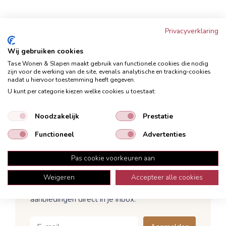
Let daarom als je iets voor jouw interieur koopt altijd op
Privacyverklaring
het CBW-erkend logo op de winkeldeur.
KOOP ZEKER,
Wij gebruiken cookies
KOOP CBW-ERKEND
.
Tase Wonen & Slapen maakt gebruik van functionele cookies die nodig
zijn voor de werking van de site, evenals analytische en tracking‑cookies
nadat u hiervoor toestemming heeft gegeven.
Bekijk de actuele CBW voorwaarden
U kunt per categorie kiezen welke cookies u toestaat:
Noodzakelijk
Prestatie
Functioneel
Advertenties
Blijf op de hoogte van woontrends,
kortingen en acties!
Pas cookie voorkeuren aan
Schrijf je in voor onze nieuwsbrief en ontvang
Weigeren
Accepteer alle cookies
exclusieve inspiratie, stylingtips en de beste
aanbiedingen direct in je inbox.