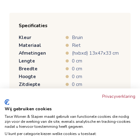
Specificaties
Kleur
Bruin
Materiaal
Riet
Afmetingen
(hxbxd) 13x47x33 cm
Lengte
0 cm
Breedte
0 cm
Hoogte
0 cm
Zitdiepte
0 cm
Zithoogte
0 cm
Privacyverklaring
Merk
Pronto Wonen
Productcategorie
Wonen
Wij gebruiken cookies
ca. 15 weken of meer
Tase Wonen & Slapen maakt gebruik van functionele cookies die nodig
zijn voor de werking van de site, evenals analytische en tracking‑cookies
(de winkel informeert je
Verwachte levertijd
nadat u hiervoor toestemming heeft gegeven.
over de actuele
U kunt per categorie kiezen welke cookies u toestaat:
levertijd)