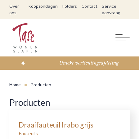
Over
Koopzondagen
Folders
Contact
Service
ons
aanvraag
g
Expert in slapen
Home
Producten
Producten
Draaifauteuil Irabo grijs
Fauteuils