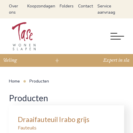
Over
Koopzondagen
Folders
Contact
Service
ons
aanvraag
Expert in slapen
Home
Producten
Producten
Draaifauteuil Irabo grijs
Fauteuils