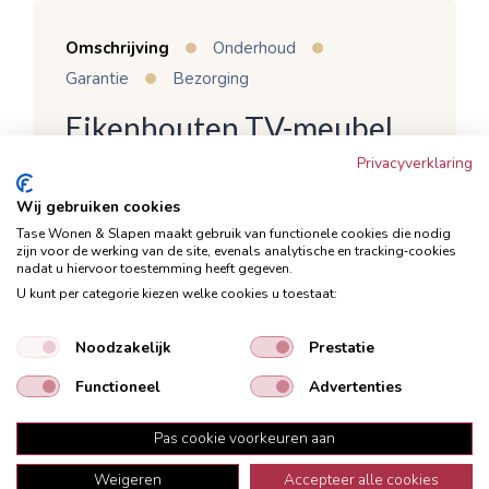
Omschrijving
Onderhoud
Garantie
Bezorging
Eikenhouten TV-meubel
Lentaro 220cm
Privacyverklaring
Uitgevoerd in mat zwart eikenhout
Wij gebruiken cookies
Tase Wonen & Slapen maakt gebruik van functionele cookies die nodig
Met 2 deuren en 2 laden
zijn voor de werking van de site, evenals analytische en tracking‑cookies
Voorzien van soft close op de deuren en
nadat u hiervoor toestemming heeft gegeven.
U kunt per categorie kiezen welke cookies u toestaat:
laden
Metalen handgreep naar eigen keuze te
Noodzakelijk
Prestatie
monteren
Functioneel
Advertenties
Snel leverbaar
TV-meubel Lentaro is voorzien van 2 deuren en
Pas cookie voorkeuren aan
2 laden met soft close en metalen handgrepen
Weigeren
Accepteer alle cookies