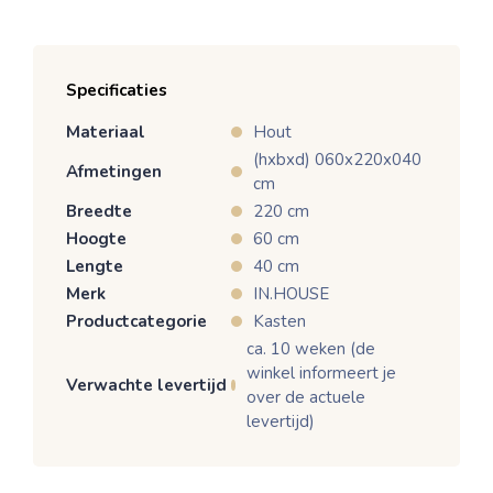
Specificaties
Materiaal
Hout
(hxbxd) 060x220x040
Afmetingen
cm
Breedte
220 cm
Hoogte
60 cm
Lengte
40 cm
Merk
IN.HOUSE
Productcategorie
Kasten
ca. 10 weken (de
winkel informeert je
Verwachte levertijd
over de actuele
levertijd)