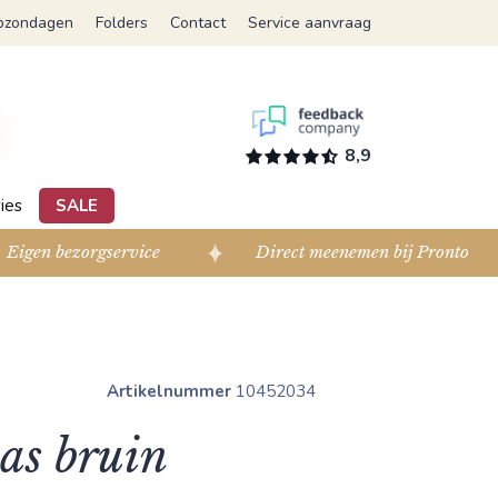
pzondagen
Folders
Contact
Service aanvraag
8,9
ies
SALE
Eigen bezorgservice
Direct meenemen bij Pronto
Artikelnummer
10452034
as bruin