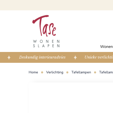
Wone
Deskundig interieuradvies
Unieke verlichti
Home
Verlichting
Tafellampen
Tafellam