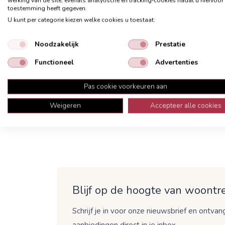
werking van de site, evenals analytische en tracking‑cookies nadat u hiervoor
toestemming heeft gegeven.
U kunt per categorie kiezen welke cookies u toestaat:
Noodzakelijk
Prestatie
Omschrijving
Onderhoud
Garanti
Functioneel
Advertenties
Tafellamp Pallas bruin
Pas cookie voorkeuren aan
Weigeren
Accepteer alle cookies
Blijf op de hoogte van woontre
Schrijf je in voor onze nieuwsbrief en ontvang
aanbiedingen direct in je inbox.