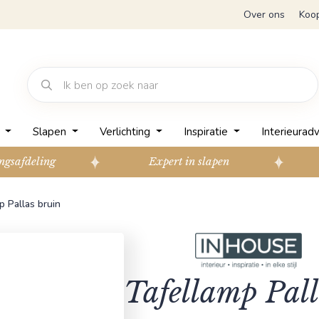
Over ons
Koo
n
Slapen
Verlichting
Inspiratie
Interieuradv
ngsafdeling
Expert in slapen
p Pallas bruin
Tafellamp Pall