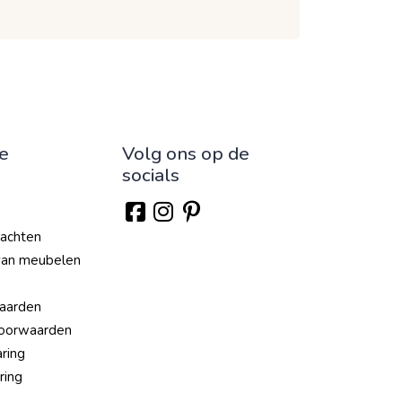
ie
Volg ons op de
socials
lachten
van meubelen
aarden
oorwaarden
aring
ring