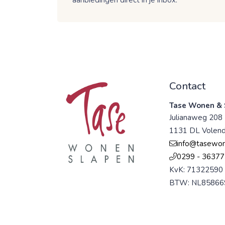
Contact
Tase Wonen & 
Julianaweg 208
1131 DL Volen
info@tasewon
0299 - 36377
KvK: 71322590
BTW: NL85866