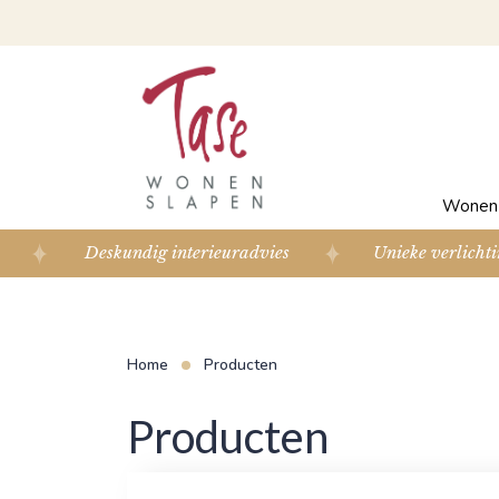
Wone
Deskundig interieuradvies
Unieke verlichti
Home
Producten
Producten