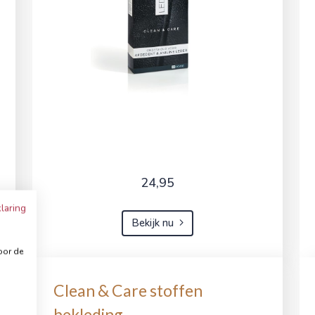
24,95
laring
Bekijk nu
oor de
Clean & Care stoffen
bekleding