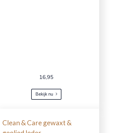
16,95
Bekijk nu
Clean & Care gewaxt &
geolied leder