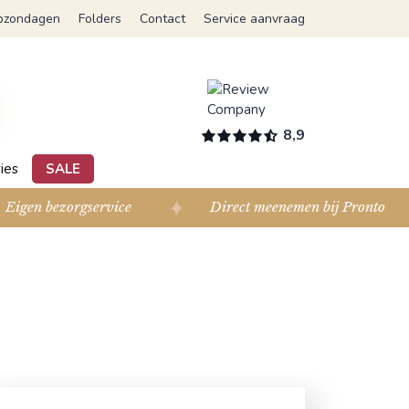
pzondagen
Folders
Contact
Service aanvraag
8,9
ies
SALE
Eigen bezorgservice
Direct meenemen bij Pronto