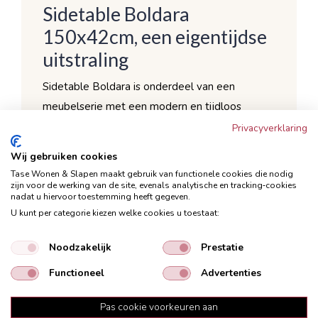
Sidetable Boldara
150x42cm, een eigentijdse
uitstraling
Sidetable Boldara is onderdeel van een
meubelserie met een modern en tijdloos
design. De mooie combinatie van het
Privacyverklaring
rechthoekige mangohouten blad en zwart
Wij gebruiken cookies
metalen frame geven de salontafel een
Tase Wonen & Slapen maakt gebruik van functionele cookies die nodig
eigentijdse uitstraling.
zijn voor de werking van de site, evenals analytische en tracking‑cookies
nadat u hiervoor toestemming heeft gegeven.
Modern en tijdloos design
U kunt per categorie kiezen welke cookies u toestaat:
Zwart metalen frame
Noodzakelijk
Prestatie
Mangohouten blad in de kleur walnut
Ook verkrijgbaar in de maat 180x42cm
Functioneel
Advertenties
De rechthoekige sidetable is 150 cm lang, 75
Pas cookie voorkeuren aan