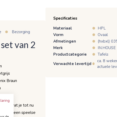
Specificaties
Materiaal
HPL
e
Bezorging
Vorm
Ovaal
Afmetingen
(hxbxl) 0
 set van 2
Merk
IN.HOUSE
Productcategorie
Tafels
ca. 8 weken
Verwachte levertijd
m
actuele lev
tgrijs
nix Braun
n
laring
is dan wat je tot nu
n hebben een speelse
oor de