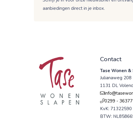
aanbiedingen direct in je inbox.
Contact
Tase Wonen & 
Julianaweg 208
1131 DL Volen
info@tasewon
0299 - 36377
KvK: 71322590
BTW: NL85866