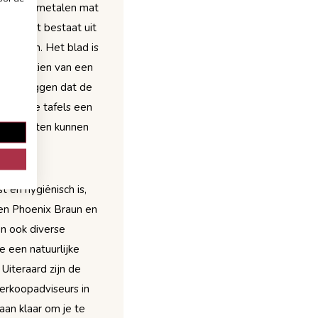
e spitse metalen mat
r. De set bestaat uit
mbineren. Het blad is
rd voorzien van een
 wil zeggen dat de
 geeft de tafels een
talen poten kunnen
n.
t en hygiënisch is,
ren Phoenix Braun en
 en ook diverse
e een natuurlijke
Uiteraard zijn de
 verkoopadviseurs in
taan klaar om je te