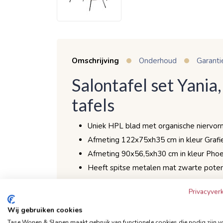
Omschrijving
Onderhoud
Garanti
Salontafel set Yania,
tafels
Uniek HPL blad met organische niervor
Afmeting 122x75xh35 cm in kleur Grafie
Afmeting 90x56,5xh30 cm in kleur Phoe
Heeft spitse metalen mat zwarte pote
Privacyverk
Zoek je een salontafel set die totaal anders 
Wij gebruiken cookies
toe zag? Dan is Yania jouw tafel! De blade
Tase Wonen & Slapen maakt gebruik van functionele cookies die nodig zijn v