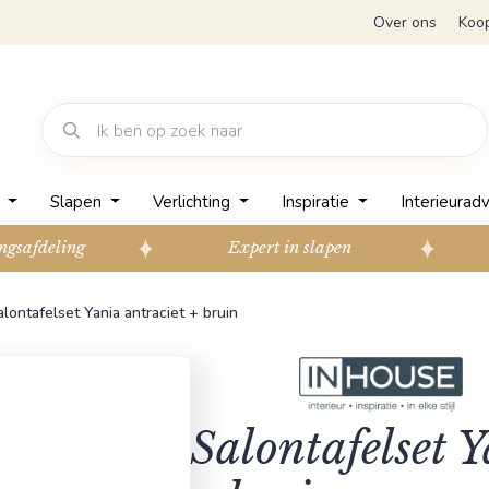
Over ons
Koo
n
Slapen
Verlichting
Inspiratie
Interieuradv
ngsafdeling
Expert in slapen
alontafelset Yania antraciet + bruin
Salontafelset 