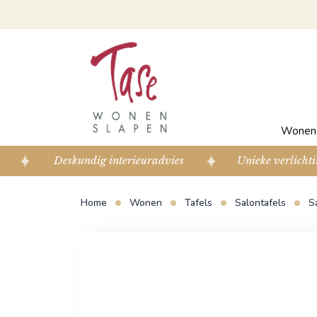
Wone
Deskundig interieuradvies
Unieke verlichti
Home
Wonen
Tafels
Salontafels
S