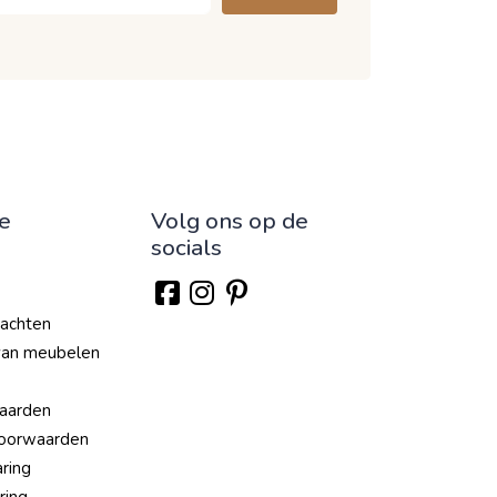
ie
Volg ons op de
socials
lachten
van meubelen
aarden
oorwaarden
aring
ring