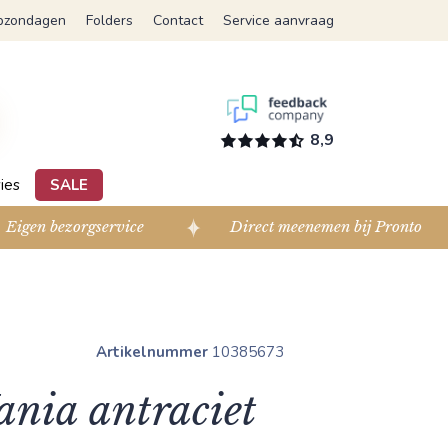
pzondagen
Folders
Contact
Service aanvraag
8,9
ies
SALE
Eigen bezorgservice
Direct meenemen bij Pronto
Artikelnummer
10385673
Yania antraciet