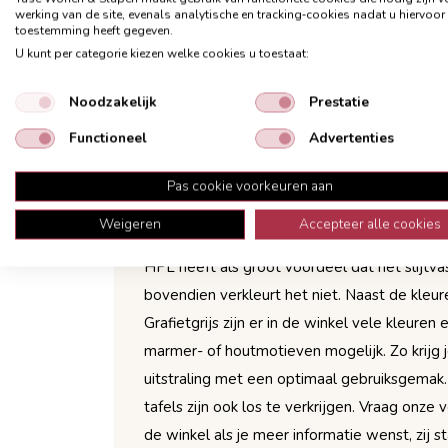
organische niervorm en in combinatie met d
werking van de site, evenals analytische en tracking‑cookies nadat u hiervoor
toestemming heeft gegeven.
zwarte poten is dit dé eyecatcher in je kame
U kunt per categorie kiezen welke cookies u toestaat:
twee salontafels die prachtig met elkaar co
13 mm dik en van kunststof HPL en standaa
Noodzakelijk
Prestatie
zogenaamde verjongde zwarte bladrand. Dit
Functioneel
Advertenties
bladrand naar binnen toe is afgeschuind. Dit
mooi rank silhouet. De spitse zwart mat me
Pas cookie voorkeuren aan
op iedere gewenst plek gemonteerd worde
Weigeren
Accepteer alle cookies
HPL heeft als groot voordeel dat het slijtvas
bovendien verkleurt het niet. Naast de kleu
Grafietgrijs zijn er in de winkel vele kleuren
marmer- of houtmotieven mogelijk. Zo krijg j
uitstraling met een optimaal gebruiksgemak. 
tafels zijn ook los te verkrijgen. Vraag onze
de winkel als je meer informatie wenst, zij s