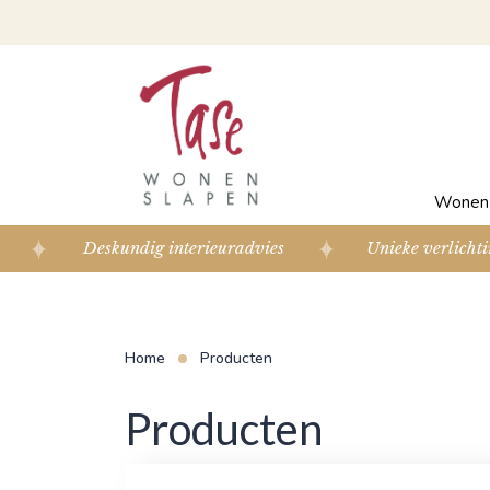
Wone
Deskundig interieuradvies
Unieke verlichti
Home
Producten
Producten