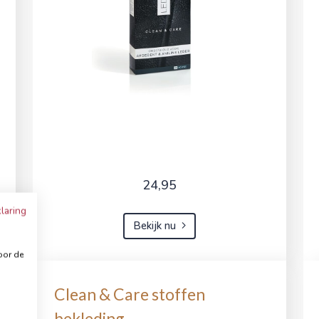
24,95
laring
Bekijk nu
oor de
Clean & Care stoffen
bekleding