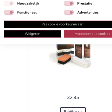
Noodzakelijk
Prestatie
Onderhoudsmiddelen
Functioneel
Advertenties
Pas cookie voorkeuren aan
Weigeren
Accepteer alle cookies
32,95
Bekijk nu