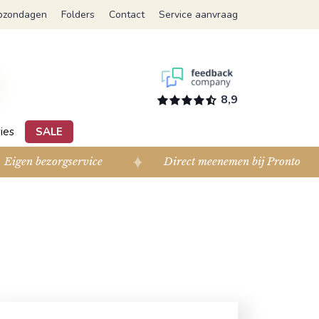
pzondagen
Folders
Contact
Service aanvraag
8,9
ies
SALE
Eigen bezorgservice
Direct meenemen bij Pronto