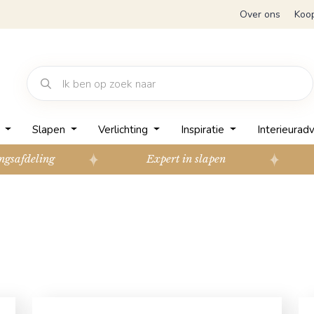
Over ons
Koo
n
Slapen
Verlichting
Inspiratie
Interieuradv
ngsafdeling
Expert in slapen