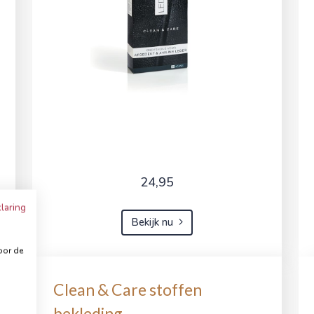
24,95
laring
Bekijk nu
oor de
Clean & Care stoffen
bekleding