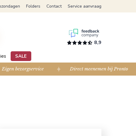
pzondagen
Folders
Contact
Service aanvraag
8,9
ies
SALE
Eigen bezorgservice
Direct meenemen bij Pronto