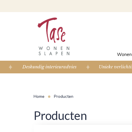
Wone
Deskundig interieuradvies
Unieke verlichti
Home
Producten
Producten