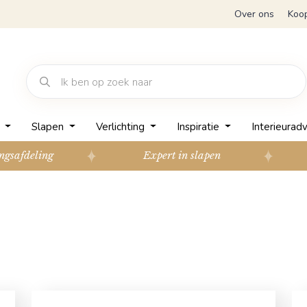
Over ons
Koo
n
Slapen
Verlichting
Inspiratie
Interieuradv
ngsafdeling
Expert in slapen