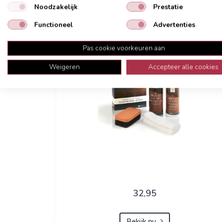
Noodzakelijk
Prestatie
Onderhoudsmiddelen
Functioneel
Advertenties
Pas cookie voorkeuren aan
Weigeren
Accepteer alle cookies
32,95
Bekijk nu