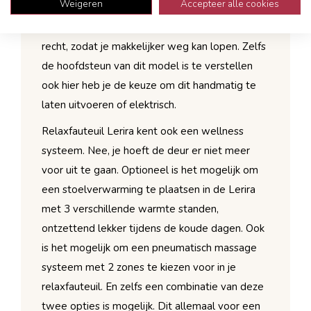
Weigeren
Accepteer alle cookies
functie. Met een sta-op systeem komt de
relaxfauteuil schuin omhoog en staat bijna
recht, zodat je makkelijker weg kan lopen. Zelfs
de hoofdsteun van dit model is te verstellen
ook hier heb je de keuze om dit handmatig te
laten uitvoeren of elektrisch.
Relaxfauteuil Lerira kent ook een wellness
systeem. Nee, je hoeft de deur er niet meer
voor uit te gaan. Optioneel is het mogelijk om
een stoelverwarming te plaatsen in de Lerira
met 3 verschillende warmte standen,
ontzettend lekker tijdens de koude dagen. Ook
is het mogelijk om een pneumatisch massage
systeem met 2 zones te kiezen voor in je
relaxfauteuil. En zelfs een combinatie van deze
twee opties is mogelijk. Dit allemaal voor een