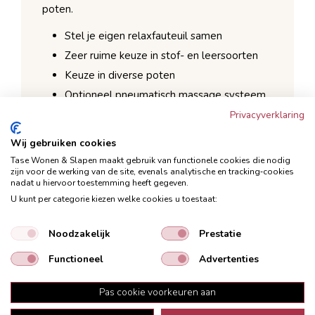
poten.
Stel je eigen relaxfauteuil samen
Zeer ruime keuze in stof- en leersoorten
Keuze in diverse poten
Optioneel pneumatisch massage systeem
Optioneel verwarmingsysteem met 3
Privacyverklaring
standen
Wij gebruiken cookies
Tase Wonen & Slapen maakt gebruik van functionele cookies die nodig
Standaard wordt de Lerira geleverd met een
zijn voor de werking van de site, evenals analytische en tracking‑cookies
nadat u hiervoor toestemming heeft gegeven.
handmatige bediening. Hiermee bedien je een
U kunt per categorie kiezen welke cookies u toestaat:
gasveer waarmee de rugleuning en het
voetenbord los van elkaar te verstellen is.
Noodzakelijk
Prestatie
Natuurlijk is het ook mogelijk om de
Functioneel
Advertenties
relaxfauteuil uit te breiden met 2 motoren
waardoor het elektrisch te verstellen is, tevens
Pas cookie voorkeuren aan
is deze optie ook uit te breiden met een sta-op