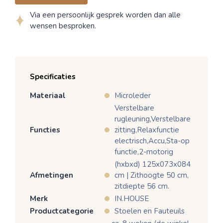
Via een persoonlijk gesprek worden dan alle
wensen besproken.
Specificaties
Materiaal
Microleder
Verstelbare
rugleuning,Verstelbare
Functies
zitting,Relaxfunctie
electrisch,Accu,Sta-op
functie,2-motorig
(hxbxd) 125x073x084
Afmetingen
cm | Zithoogte 50 cm,
zitdiepte 56 cm.
Merk
IN.HOUSE
Productcategorie
Stoelen en Fauteuils