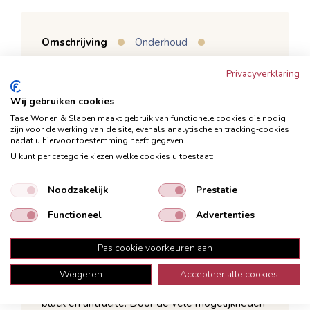
Omschrijving
Onderhoud
Garantie
Bezorging
Privacyverklaring
Karpet Agello is helemaal volgens de laatste
Wij gebruiken cookies
trends; Vintage met oosterse invloeden. Mooie
Tase Wonen & Slapen maakt gebruik van functionele cookies die nodig
traditionele oosterse decoratieve figuren
zijn voor de werking van de site, evenals analytische en tracking‑cookies
nadat u hiervoor toestemming heeft gegeven.
verwerkt in een karpet met een vintage
U kunt per categorie kiezen welke cookies u toestaat:
uitstraling.
Noodzakelijk
Prestatie
Mooie traditionele oosterse decoratieve
figuren.
Functioneel
Advertenties
In 3 prachtige kleuren.
Pas cookie voorkeuren aan
In de maten 160x230cm en 200x290cm.
Weigeren
Accepteer alle cookies
Karpet Agello is er in 3 prachtige kleuren; earth,
black en antracite. Door de vele mogelijkheden