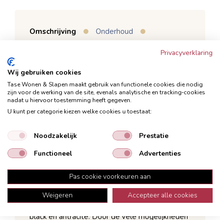
Omschrijving
Onderhoud
Garantie
Bezorging
Privacyverklaring
Karpet Agello is helemaal volgens de laatste
Wij gebruiken cookies
trends; Vintage met oosterse invloeden. Mooie
Tase Wonen & Slapen maakt gebruik van functionele cookies die nodig
zijn voor de werking van de site, evenals analytische en tracking‑cookies
traditionele oosterse decoratieve figuren
nadat u hiervoor toestemming heeft gegeven.
verwerkt in een karpet met een vintage
U kunt per categorie kiezen welke cookies u toestaat:
uitstraling.
Noodzakelijk
Prestatie
Mooie traditionele oosterse decoratieve
Functioneel
figuren.
Advertenties
In 3 prachtige kleuren.
Pas cookie voorkeuren aan
In de maten 160x230cm en 200x290cm.
Weigeren
Accepteer alle cookies
Karpet Agello is er in 3 prachtige kleuren; earth,
black en antracite. Door de vele mogelijkheden