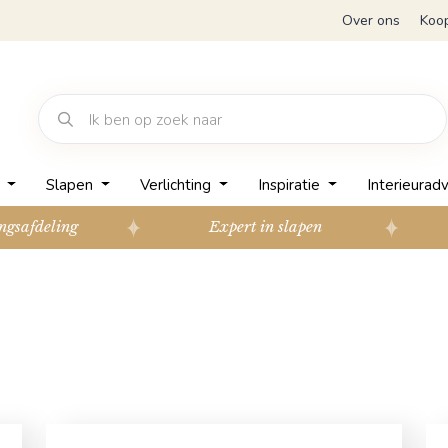
Over ons
Koo
n
Slapen
Verlichting
Inspiratie
Interieuradv
ngsafdeling
Expert in slapen