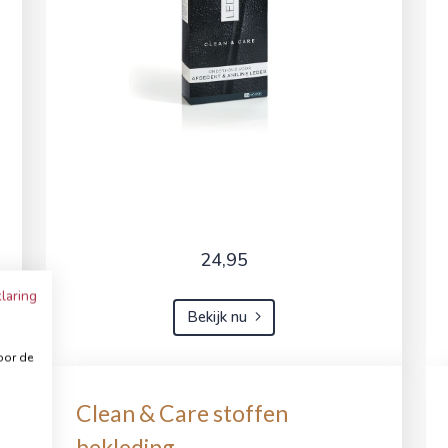
24,95
laring
Bekijk nu
oor de
Clean & Care stoffen
bekleding