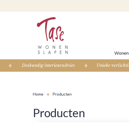
Wone
Deskundig interieuradvies
Unieke verlichti
Home
Producten
Producten