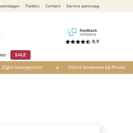
pzondagen
Folders
Contact
Service aanvraag
8,9
ies
SALE
Eigen bezorgservice
Direct meenemen bij Pronto