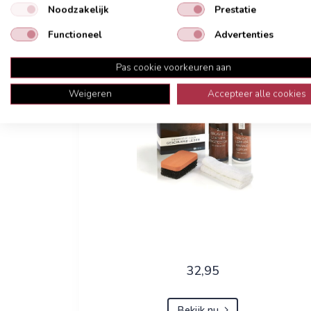
Noodzakelijk
Prestatie
Onderhoudsmiddelen
Functioneel
Advertenties
Pas cookie voorkeuren aan
Weigeren
Accepteer alle cookies
32,95
Bekijk nu