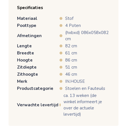
Specificaties
Materiaal
Stof
Poottype
4 Poten
(hxbxd) 086x058x082
Afmetingen
cm
Lengte
82 cm
Breedte
61 cm
Hoogte
86 cm
Zitdiepte
51 cm
Zithoogte
46 cm
Merk
IN.HOUSE
Productcategorie
Stoelen en Fauteuils
ca. 13 weken (de
winkel informeert je
Verwachte levertijd
over de actuele
levertijd)