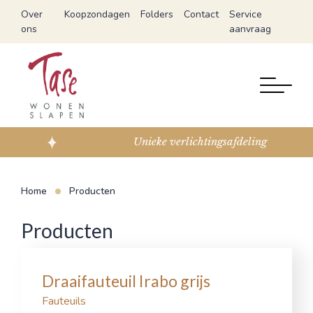
Over
Koopzondagen
Folders
Contact
Service
ons
aanvraag
Expert in slapen
Home
Producten
Producten
Draaifauteuil Irabo grijs
Fauteuils