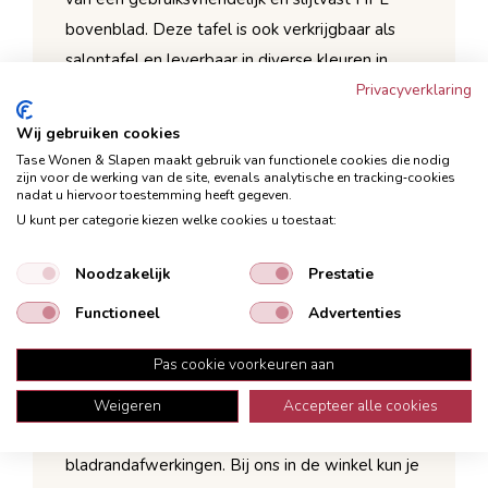
bovenblad. Deze tafel is ook verkrijgbaar als
salontafel en leverbaar in diverse kleuren in
onze woonwinkel. De tafel is op maat samen te
Privacyverklaring
stellen door de combinatiemogelijkheid van
Wij gebruiken cookies
diverse bovenbladen en poten.
Tase Wonen & Slapen maakt gebruik van functionele cookies die nodig
zijn voor de werking van de site, evenals analytische en tracking‑cookies
Actueel tijdloos design
nadat u hiervoor toestemming heeft gegeven.
U kunt per categorie kiezen welke cookies u toestaat:
Verfijnde afwerking in hoogwaardige
materialen
Noodzakelijk
Prestatie
Maatwerk mogelijk
Functioneel
Advertenties
Model Canarias staat borg voor jarenlang
woonplezier.
Pas cookie voorkeuren aan
De tafel is zelf samen te stellen uit
Weigeren
Accepteer alle cookies
verschillende bladvormen/onderstellen en
bladrandafwerkingen. Bij ons in de winkel kun je