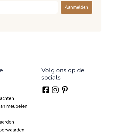
Aanmelden
ie
Volg ons op de
socials
lachten
van meubelen
aarden
oorwaarden