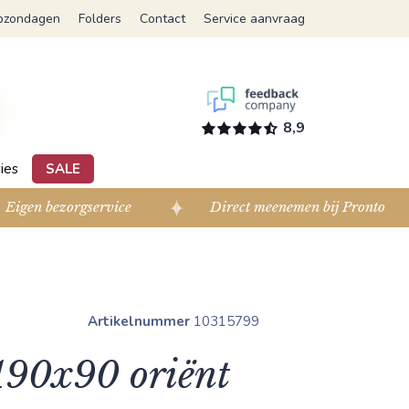
pzondagen
Folders
Contact
Service aanvraag
8,9
ies
SALE
Eigen bezorgservice
Direct meenemen bij Pronto
Artikelnummer
10315799
 190x90 oriënt