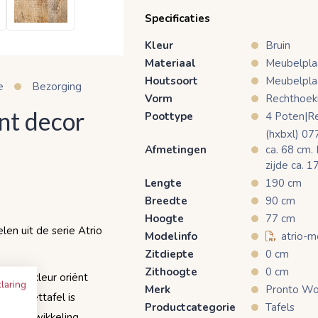
Specificaties
Kleur
Bruin
Materiaal
Meubelpla
Houtsoort
Meubelpla
e
Bezorging
Vorm
Rechthoek
ënt decor
Poottype
4 Poten|R
(hxbxl) 0
Afmetingen
ca. 68 cm.
zijde ca. 1
Lengte
190 cm
Breedte
90 cm
Hoogte
77 cm
n uit de serie Atrio
Modelinfo
atrio-m
Zitdiepte
0 cm
Zithoogte
0 cm
en de kleur oriënt
laring
Merk
Pronto W
. De eettafel is
Productcategorie
Tafels
iaalontwikkeling