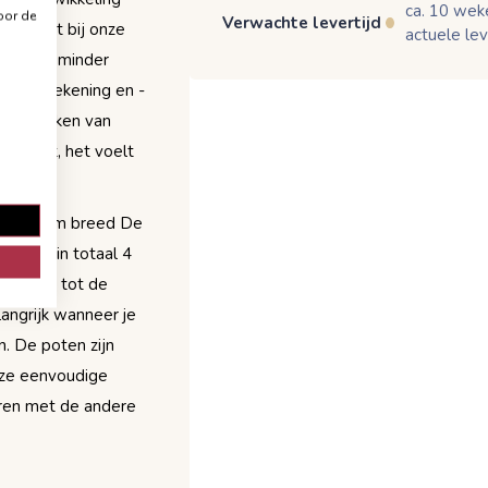
ca. 10 wek
oor de
Verwachte levertijd
n wordt bij onze
actuele lev
 hard en minder
e houttekening en -
e kenmerken van
echt hout, het voelt
n is 90 cm breed De
oor je in totaal 4
e hoogte tot de
langrijk wanneer je
n. De poten zijn
nze eenvoudige
eren met de andere