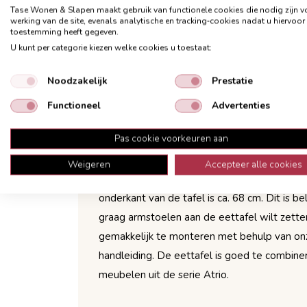
Tase Wonen & Slapen maakt gebruik van functionele cookies die nodig zijn v
gebaseerd op houtvezelplaat en melamine e
werking van de site, evenals analytische en tracking‑cookies nadat u hiervoor
toestemming heeft gegeven.
meubelen gebruikt als toplaag. Het is sterk,
U kunt per categorie kiezen welke cookies u toestaat:
gevoelig voor krassen. Door de aangebracht
structuur, heeft het dezelfde karakteristiek
Noodzakelijk
Prestatie
massief hout. Het ziet er niet alleen uit als 
Functioneel
Advertenties
ook nog eens zo!
Pas cookie voorkeuren aan
De eettafel heeft een lengte van 190 cm e
ruimte tussen de poten is circa 173 cm, waard
Weigeren
Accepteer alle cookies
tot 6 stoelen aan deze tafel kunt zetten. D
onderkant van de tafel is ca. 68 cm. Dit is be
graag armstoelen aan de eettafel wilt zette
gemakkelijk te monteren met behulp van o
handleiding. De eettafel is goed te combin
meubelen uit de serie Atrio.