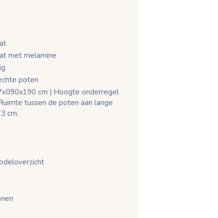
at
at met melamine
ig
echte poten
77x090x190 cm | Hoogte onderregel
 Ruimte tussen de poten aan lange
73 cm.
odeloverzicht
onen