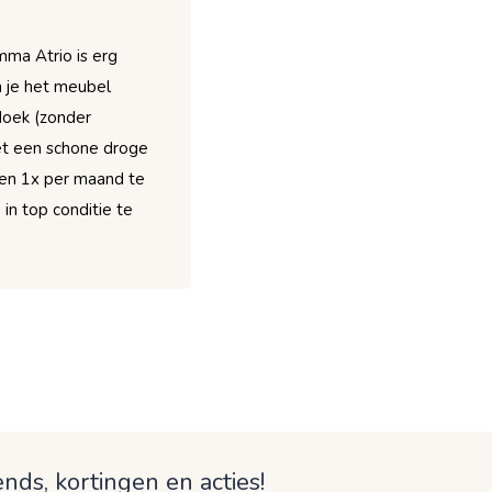
ma Atrio is erg
n je het meubel
doek (zonder
et een schone droge
en 1x per maand te
in top conditie te
nds, kortingen en acties!