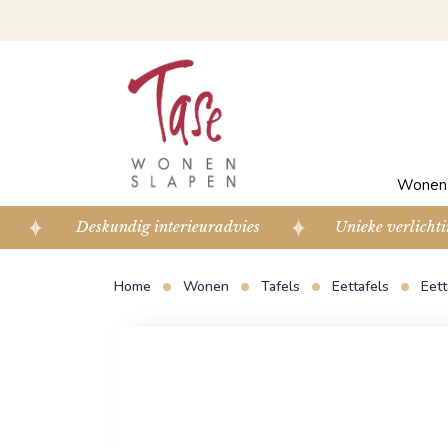
Wone
Deskundig interieuradvies
Unieke verlichti
Home
Wonen
Tafels
Eettafels
Eett