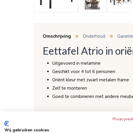
Omschrijving
Onderhoud
Garanti
Eettafel Atrio in ori
Uitgevoerd in melamine
Geschikt voor 4 tot 6 personen
Oriënt kleur met zwart metalen frame
Zelf te monteren
Goed te combineren met andere meubele
De combinatie van het zwart metalen poten 
Privacyverk
decor geeft de eettafel een robuust karakter
Wij gebruiken cookies
uitgevoerd in Lamulux. Lamulux is een mater