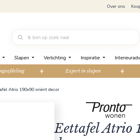
Over ons
Koo
n
Slapen
Verlichting
Inspiratie
Interieuradv
ngsafdeling
Expert in slapen
afel Atrio 190x90 oriënt decor
Eettafel Atrio