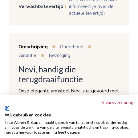
Verwachte levertijd
informeert je over de
actuele levertijd)
Omschrijving
Onderhoud
Garantie
Bezorging
Nevi, handig die
terugdraaifunctie
Onze elegante armstoel Nevi is uitgevoerd met
een mooie zwarte metalen poot en een
Privacyverklaring
comfortabele kuipzitting die voorzien is van
Wij gebruiken cookies
verticaal stiksel. De armstoel is verkrijgbaar in
Tase Wonen & Slapen maakt gebruik van functionele cookies die nodig
meerdere kleurtjes. Nevi is te bestellen per 2
zijn voor de werking van de site, evenals analytische en tracking‑cookies
nadat u hiervoor toestemming heeft gegeven.
per kleur, zodat je ook eenvoudig een leuke