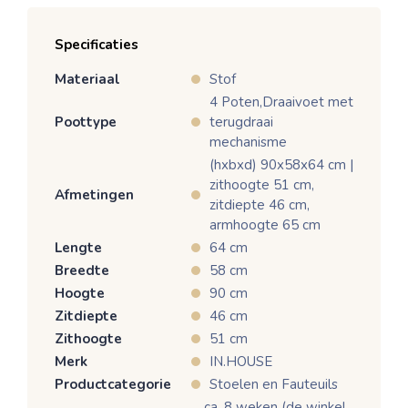
Specificaties
Materiaal
Stof
4 Poten,Draaivoet met
Poottype
terugdraai
mechanisme
(hxbxd) 90x58x64 cm |
zithoogte 51 cm,
Afmetingen
zitdiepte 46 cm,
armhoogte 65 cm
Lengte
64 cm
Breedte
58 cm
Hoogte
90 cm
Zitdiepte
46 cm
Zithoogte
51 cm
Merk
IN.HOUSE
Productcategorie
Stoelen en Fauteuils
ca. 8 weken (de winkel