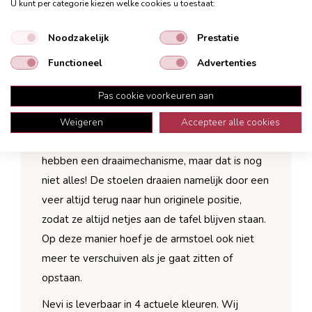
U kunt per categorie kiezen welke cookies u toestaat:
kleurmix aan je eettafel kunt samenstellen.
Handig terugdraaimechanisme
Noodzakelijk
Prestatie
Comfortabele zit
Functioneel
Advertenties
Industriële look
In 4 actuele kleuren verkrijgbaar
Pas cookie voorkeuren aan
Weigeren
Accepteer alle cookies
Kijk, dat is nou handig. De armstoelen Nevi
hebben een draaimechanisme, maar dat is nog
niet alles! De stoelen draaien namelijk door een
veer altijd terug naar hun originele positie,
zodat ze altijd netjes aan de tafel blijven staan.
Op deze manier hoef je de armstoel ook niet
meer te verschuiven als je gaat zitten of
opstaan.
Nevi is leverbaar in 4 actuele kleuren. Wij