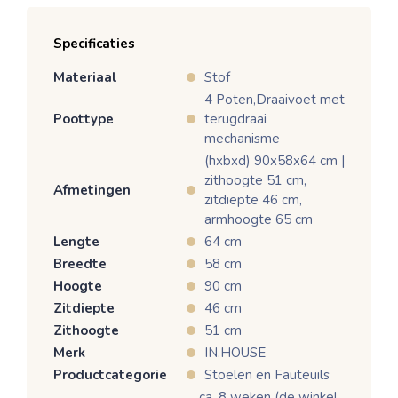
Specificaties
Materiaal
Stof
4 Poten,Draaivoet met
Poottype
terugdraai
mechanisme
(hxbxd) 90x58x64 cm |
zithoogte 51 cm,
Afmetingen
zitdiepte 46 cm,
armhoogte 65 cm
Lengte
64 cm
Breedte
58 cm
Hoogte
90 cm
Zitdiepte
46 cm
Zithoogte
51 cm
Merk
IN.HOUSE
Productcategorie
Stoelen en Fauteuils
ca. 8 weken (de winkel