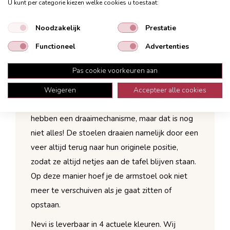
U kunt per categorie kiezen welke cookies u toestaat:
kleurmix aan je eettafel kunt samenstellen.
Handig terugdraaimechanisme
Noodzakelijk
Prestatie
Comfortabele zit
Functioneel
Advertenties
Industriële look
In 4 actuele kleuren verkrijgbaar
Pas cookie voorkeuren aan
Weigeren
Accepteer alle cookies
Kijk, dat is nou handig. De armstoelen Nevi
hebben een draaimechanisme, maar dat is nog
niet alles! De stoelen draaien namelijk door een
veer altijd terug naar hun originele positie,
zodat ze altijd netjes aan de tafel blijven staan.
Op deze manier hoef je de armstoel ook niet
meer te verschuiven als je gaat zitten of
opstaan.
Nevi is leverbaar in 4 actuele kleuren. Wij