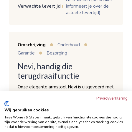
Verwachte levertijd
informeert je over de
actuele levertijd)
Omschrijving
Onderhoud
Garantie
Bezorging
Nevi, handig die
terugdraaifunctie
Onze elegante armstoel Nevi is uitgevoerd met
een mooie zwarte metalen poot en een
Privacyverklaring
comfortabele kuipzitting die voorzien is van
Wij gebruiken cookies
verticaal stiksel. De armstoel is verkrijgbaar in
Tase Wonen & Slapen maakt gebruik van functionele cookies die nodig
meerdere kleurtjes. Nevi is te bestellen per 2
zijn voor de werking van de site, evenals analytische en tracking‑cookies
nadat u hiervoor toestemming heeft gegeven.
per kleur, zodat je ook eenvoudig een leuke