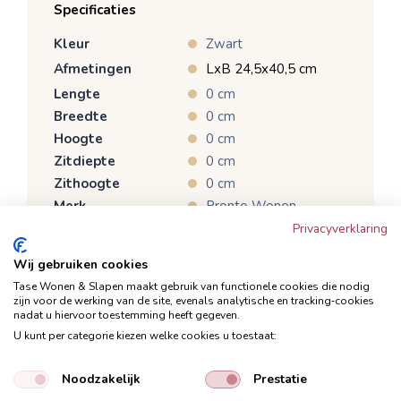
Specificaties
Kleur
Zwart
Afmetingen
LxB 24,5x40,5 cm
Lengte
0 cm
Breedte
0 cm
Hoogte
0 cm
Zitdiepte
0 cm
Zithoogte
0 cm
Merk
Pronto Wonen
Productcategorie
Woonaccessoires
Privacyverklaring
ca. 8 weken (de winkel
Wij gebruiken cookies
Verwachte levertijd
informeert je over de
Tase Wonen & Slapen maakt gebruik van functionele cookies die nodig
actuele levertijd)
zijn voor de werking van de site, evenals analytische en tracking‑cookies
nadat u hiervoor toestemming heeft gegeven.
U kunt per categorie kiezen welke cookies u toestaat:
Noodzakelijk
Prestatie
Omschrijving
Onderhoud