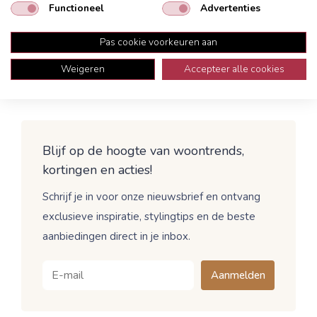
Functioneel
Advertenties
Garantie
Bezorging
Dienblad Trissino zwart
Pas cookie voorkeuren aan
Weigeren
Accepteer alle cookies
Blijf op de hoogte van woontrends,
kortingen en acties!
Schrijf je in voor onze nieuwsbrief en ontvang
exclusieve inspiratie, stylingtips en de beste
aanbiedingen direct in je inbox.
Aanmelden