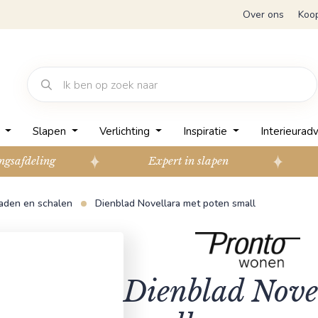
Over ons
Koo
n
Slapen
Verlichting
Inspiratie
Interieuradv
ngsafdeling
Expert in slapen
aden en schalen
Dienblad Novellara met poten small
Dienblad Nove