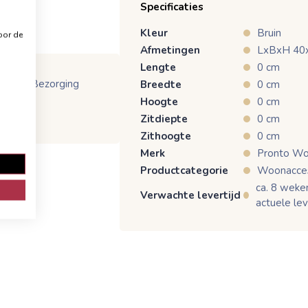
Specificaties
Kleur
Bruin
oor de
Afmetingen
LxBxH 40
Lengte
0 cm
e
Bezorging
Breedte
0 cm
Hoogte
0 cm
Zitdiepte
0 cm
Zithoogte
0 cm
Merk
Pronto W
Productcategorie
Woonacces
ca. 8 weken
Verwachte levertijd
actuele lev