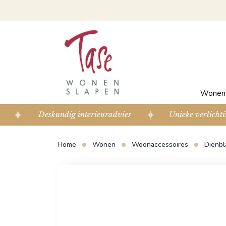
Wone
Deskundig interieuradvies
Unieke verlichti
Home
Wonen
Woonaccessoires
Dienbl