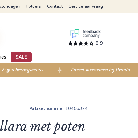
pzondagen
Folders
Contact
Service aanvraag
8,9
ies
SALE
Eigen bezorgservice
Direct meenemen bij Pronto
Artikelnummer
10456324
llara met poten