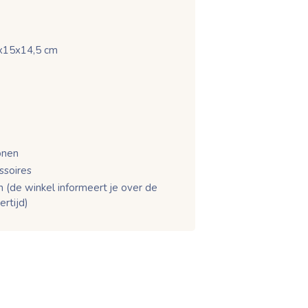
x15x14,5 cm
onen
soires
 (de winkel informeert je over de
ertijd)