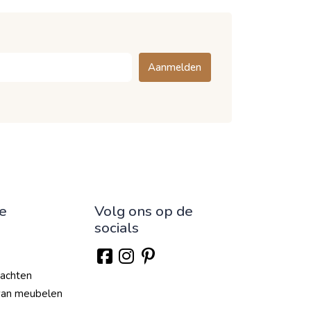
Aanmelden
ie
Volg ons op de
socials
lachten
van meubelen