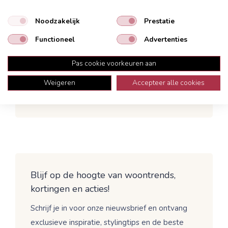
Noodzakelijk
Prestatie
Omschrijving
Onderhoud
Functioneel
Advertenties
Garantie
Bezorging
Deze decoratieschaal Lomnato heeft een steel
Pas cookie voorkeuren aan
en is gemaakt van aluminium in de kleur zwart.
Weigeren
Accepteer alle cookies
De schaal heeft een afmeting van 20x45 cm en
een hoogte van 3 cm.
Blijf op de hoogte van woontrends,
kortingen en acties!
Schrijf je in voor onze nieuwsbrief en ontvang
exclusieve inspiratie, stylingtips en de beste