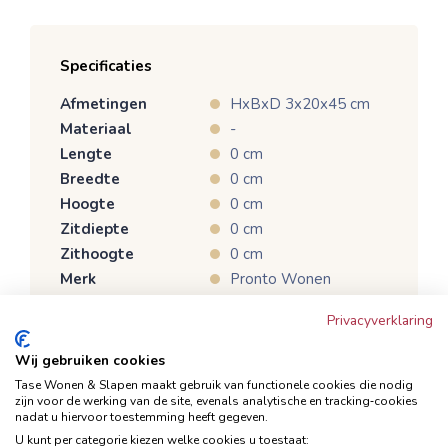
Specificaties
Afmetingen
HxBxD 3x20x45 cm
Materiaal
-
Lengte
0 cm
Breedte
0 cm
Hoogte
0 cm
Zitdiepte
0 cm
Zithoogte
0 cm
Merk
Pronto Wonen
Productcategorie
Woonaccessoires
Privacyverklaring
ca. 10 weken (de
winkel informeert je
Wij gebruiken cookies
Verwachte levertijd
over de actuele
Tase Wonen & Slapen maakt gebruik van functionele cookies die nodig
levertijd)
zijn voor de werking van de site, evenals analytische en tracking‑cookies
nadat u hiervoor toestemming heeft gegeven.
U kunt per categorie kiezen welke cookies u toestaat: