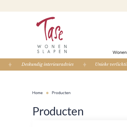
Wone
Deskundig interieuradvies
Unieke verlichti
Home
Producten
Producten