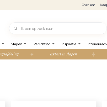
Over ons
Koo
n
Slapen
Verlichting
Inspiratie
Interieuradv
ngsafdeling
Expert in slapen