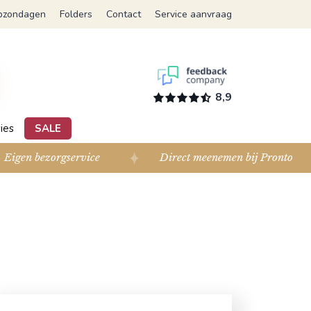
pzondagen
Folders
Contact
Service aanvraag
8,9
ies
SALE
Eigen bezorgservice
Direct meenemen bij Pronto