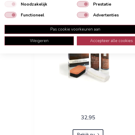
Noodzakelijk
Prestatie
Onderhoudsmiddelen
Functioneel
Advertenties
Pas cookie voorkeuren aan
Weigeren
Accepteer alle cookies
32,95
Bekijk nu