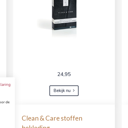
24,95
laring
Bekijk nu
oor de
Clean & Care stoffen
bekleding