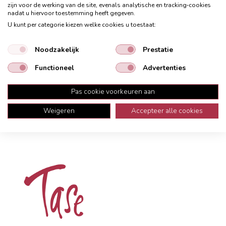
Blijf op de hoogte van woontrends,
zijn voor de werking van de site, evenals analytische en tracking‑cookies
nadat u hiervoor toestemming heeft gegeven.
kortingen en acties!
U kunt per categorie kiezen welke cookies u toestaat:
Schrijf je in voor onze nieuwsbrief en ontvang
Noodzakelijk
Prestatie
exclusieve inspiratie, stylingtips en de beste
aanbiedingen direct in je inbox.
Functioneel
Advertenties
Pas cookie voorkeuren aan
Aanmelden
Weigeren
Accepteer alle cookies